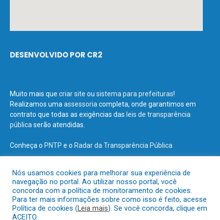
DESENVOLVIDO POR CR2
Muito mais que
criar site
ou
sistema para prefeituras
!
Realizamos uma
assessoria
completa, onde garantimos em
contrato que todas as exigências das
leis de transparência
pública
serão atendidas.
Conheça o
PNTP
e o
Radar da Transparência Pública
Nós usamos cookies para melhorar sua experiência de
navegação no portal. Ao utilizar nosso portal, você
concorda com a política de monitoramento de cookies.
Todos os direitos reservados a Prefeitura Municipal de Terra Santa.
Para ter mais informações sobre como isso é feito, acesse
Política de cookies (
Leia mais
). Se você concorda, clique em
ACEITO.