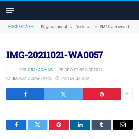
VOCÊ ESTÁ EM:
Página Inicial
Notícias
PMTS através do SINE, visita empresas em Porto Trombetas e fortalece parcerias para novos empregos.
»
»
IMG-20211021-WA0057
POR
CR2-ADMIN5
25 DE OUTUBRO DE 2021
NENHUM COMENTÁRIO
1 MIN DE LEITURA
Facebook
Twitter
Pinterest
LinkedIn
Tumblr
E-