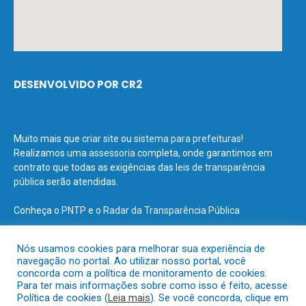
DESENVOLVIDO POR CR2
Muito mais que
criar site
ou
sistema para prefeituras
!
Realizamos uma
assessoria
completa, onde garantimos em
contrato que todas as exigências das
leis de transparência
pública
serão atendidas.
Conheça o
PNTP
e o
Radar da Transparência Pública
Nós usamos cookies para melhorar sua experiência de
navegação no portal. Ao utilizar nosso portal, você
concorda com a política de monitoramento de cookies.
Todos os direitos reservados a Prefeitura Municipal de Terra Santa.
Para ter mais informações sobre como isso é feito, acesse
Política de cookies (
Leia mais
). Se você concorda, clique em