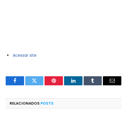
Acessar site
Facebook
Twitter
Pinterest
LinkedIn
Tumblr
E-
mail
RELACIONADOS
POSTS