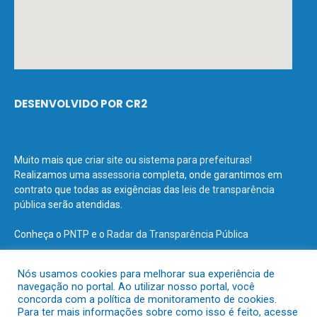
DESENVOLVIDO POR CR2
Muito mais que
criar site
ou
sistema para prefeituras
!
Realizamos uma
assessoria
completa, onde garantimos em
contrato que todas as exigências das
leis de transparência
pública
serão atendidas.
Conheça o
PNTP
e o
Radar da Transparência Pública
Nós usamos cookies para melhorar sua experiência de
navegação no portal. Ao utilizar nosso portal, você
concorda com a política de monitoramento de cookies.
Todos os direitos reservados a Prefeitura Municipal de Terra Santa.
Para ter mais informações sobre como isso é feito, acesse