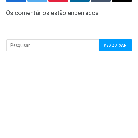
Facebook
Twitter
Pinterest
LinkedIn
Tumblr
E-
mail
Os comentários estão encerrados.