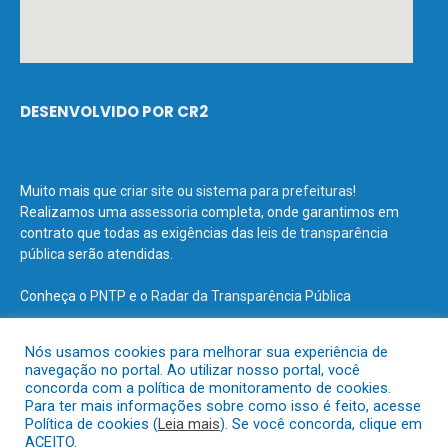
DESENVOLVIDO POR CR2
Muito mais que
criar site
ou
sistema para prefeituras
!
Realizamos uma
assessoria
completa, onde garantimos em
contrato que todas as exigências das
leis de transparência
pública
serão atendidas.
Conheça o
PNTP
e o
Radar da Transparência Pública
Nós usamos cookies para melhorar sua experiência de
navegação no portal. Ao utilizar nosso portal, você
concorda com a política de monitoramento de cookies.
Todos os direitos reservados a Prefeitura Municipal de Terra Santa.
Para ter mais informações sobre como isso é feito, acesse
Política de cookies (
Leia mais
). Se você concorda, clique em
ACEITO.