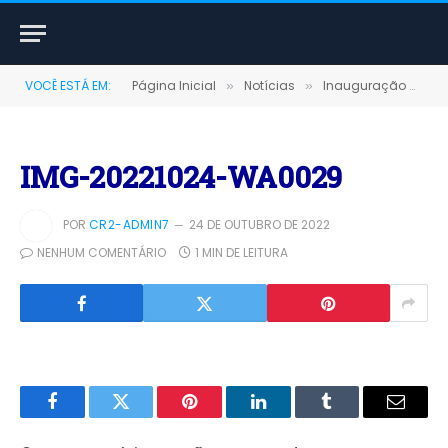
VOCÊ ESTÁ EM:
Página Inicial
Notícias
Inauguração da Escola Francisca Sousa Seixas, na Comunidade do Redobra
»
»
IMG-20221024-WA0029
POR
CR2-ADMIN7
24 DE OUTUBRO DE 2022
NENHUM COMENTÁRIO
1 MIN DE LEITURA
Facebook
Twitter
Pinterest
LinkedIn
Tumblr
E-