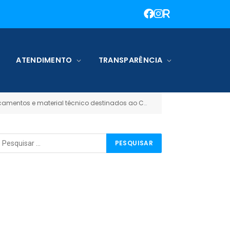
ATENDIMENTO
TRANSPARÊNCIA
ntos e material técnico destinados ao Covid-19)
RAZÃO_DA_ES
»