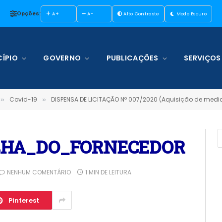
Opções:
A+
A-
Alto Contraste
Modo Escuro
ÍPIO
GOVERNO
PUBLICAÇÕES
SERVIÇOS
Covid-19
DISPENSA DE LICITAÇÃO Nº 007/2020 (Aquisição de medicame
»
»
LHA_DO_FORNECEDOR
NENHUM COMENTÁRIO
1 MIN DE LEITURA
Pinterest