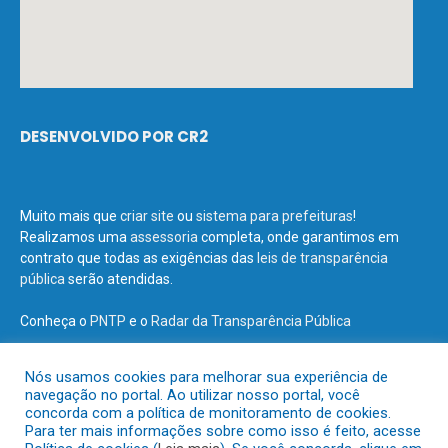
DESENVOLVIDO POR CR2
Muito mais que
criar site
ou
sistema para prefeituras
!
Realizamos uma
assessoria
completa, onde garantimos em
contrato que todas as exigências das
leis de transparência
pública
serão atendidas.
Conheça o
PNTP
e o
Radar da Transparência Pública
Nós usamos cookies para melhorar sua experiência de
navegação no portal. Ao utilizar nosso portal, você
concorda com a política de monitoramento de cookies.
Todos os direitos reservados a Prefeitura Municipal de Terra Santa.
Para ter mais informações sobre como isso é feito, acesse