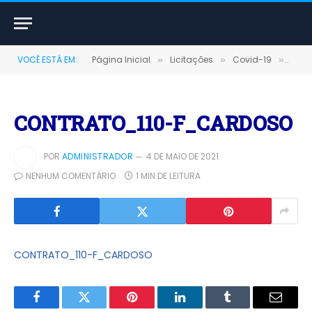
VOCÊ ESTÁ EM:
Página Inicial
Licitações
Covid-19
DISP
»
»
»
CONTRATO_110-F_CARDOSO
POR
ADMINISTRADOR
4 DE MAIO DE 2021
NENHUM COMENTÁRIO
1 MIN DE LEITURA
CONTRATO_110-F_CARDOSO
Facebook
Twitter
Pinterest
LinkedIn
Tumblr
E-