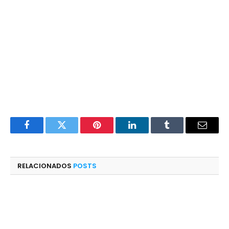
Facebook
Twitter
Pinterest
LinkedIn
Tumblr
E-
mail
RELACIONADOS
POSTS