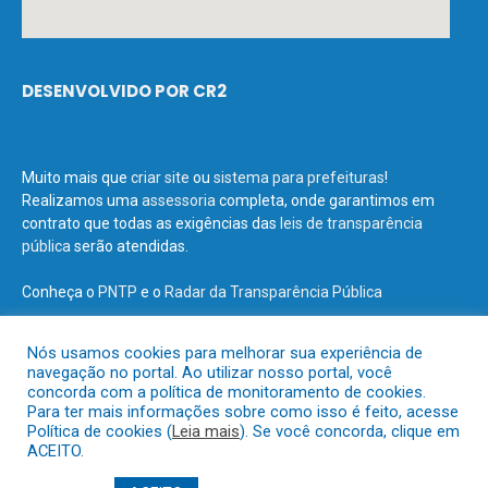
DESENVOLVIDO POR CR2
Muito mais que
criar site
ou
sistema para prefeituras
!
Realizamos uma
assessoria
completa, onde garantimos em
contrato que todas as exigências das
leis de transparência
pública
serão atendidas.
Conheça o
PNTP
e o
Radar da Transparência Pública
Nós usamos cookies para melhorar sua experiência de
navegação no portal. Ao utilizar nosso portal, você
concorda com a política de monitoramento de cookies.
Todos os direitos reservados a Prefeitura Municipal de Terra Santa.
Para ter mais informações sobre como isso é feito, acesse
Política de cookies (
Leia mais
). Se você concorda, clique em
ACEITO.
Mapa do Site
Acessar Área Administrativa
Acessar o Webmail