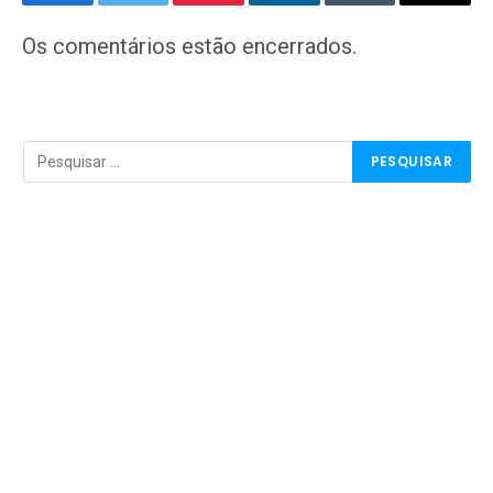
Facebook
Twitter
Pinterest
LinkedIn
Tumblr
E-
mail
Os comentários estão encerrados.