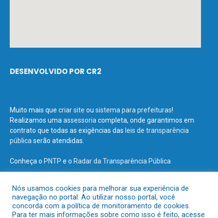
DESENVOLVIDO POR CR2
Muito mais que
criar site
ou
sistema para prefeituras
!
Realizamos uma
assessoria
completa, onde garantimos em
contrato que todas as exigências das
leis de transparência
pública
serão atendidas.
Conheça o
PNTP
e o
Radar da Transparência Pública
Nós usamos cookies para melhorar sua experiência de
navegação no portal. Ao utilizar nosso portal, você
concorda com a política de monitoramento de cookies.
Todos os direitos reservados a Prefeitura Municipal de Terra Santa.
Para ter mais informações sobre como isso é feito, acesse