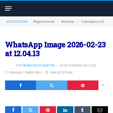
VOCÊ ESTÁ EM:
Página Inicial
Notícias
Carnapovo 2026 encerra com show de Raí Saia Rodada e recorde de público em Terra Santa
»
»
WhatsApp Image 2026-02-23
at 12.04.13
POR
FRANCISCO SANTOS
23 DE FEVEREIRO DE 2026
NENHUM COMENTÁRIO
1 MIN DE LEITURA