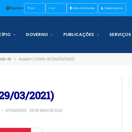
Opções:
A+
A-
Alto Contraste
Modo Escuro
ÍPIO
GOVERNO
PUBLICAÇÕES
SERVIÇOS
VID-19
Boletim COVID-19 (29/03/2021)
»
29/03/2021)
1
ATUALIZADO:
25 DE MAIO DE 2021