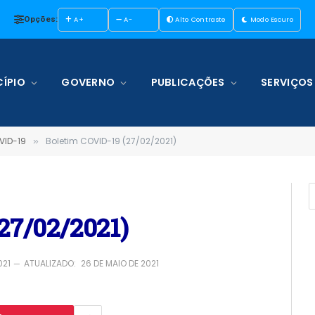
Opções:
A+
A-
Alto Contraste
Modo Escuro
ÍPIO
GOVERNO
PUBLICAÇÕES
SERVIÇOS
VID-19
Boletim COVID-19 (27/02/2021)
»
27/02/2021)
021
ATUALIZADO:
26 DE MAIO DE 2021