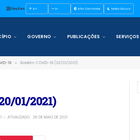
Opções:
A+
A-
Alto Contraste
Modo Escuro
ÍPIO
GOVERNO
PUBLICAÇÕES
SERVIÇOS
VID-19
Boletim COVID-19 (20/01/2021)
»
20/01/2021)
1
ATUALIZADO:
26 DE MAIO DE 2021