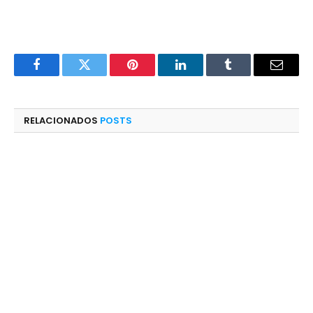
Facebook
Twitter
Pinterest
LinkedIn
Tumblr
E-
mail
RELACIONADOS
POSTS