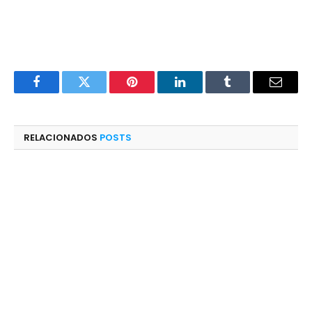
Facebook
Twitter
Pinterest
LinkedIn
Tumblr
E-
mail
RELACIONADOS
POSTS