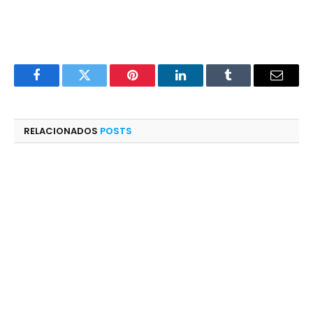
Facebook
Twitter
Pinterest
LinkedIn
Tumblr
E-
mail
RELACIONADOS
POSTS