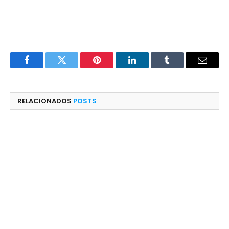
Facebook
Twitter
Pinterest
LinkedIn
Tumblr
E-
mail
RELACIONADOS
POSTS