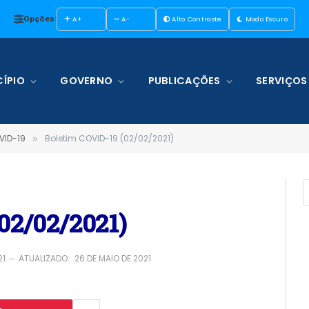
Opções:
A+
A-
Alto Contraste
Modo Escuro
ÍPIO
GOVERNO
PUBLICAÇÕES
SERVIÇOS
VID-19
Boletim COVID-19 (02/02/2021)
»
02/02/2021)
21
ATUALIZADO:
26 DE MAIO DE 2021