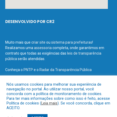
DESENVOLVIDO POR CR2
Muito mais que
criar site
ou
sistema para prefeituras
!
Realizamos uma
assessoria
completa, onde garantimos em
contrato que todas as exigências das
leis de transparência
pública
serão atendidas.
Conheça o
PNTP
e o
Radar da Transparência Pública
Nós usamos cookies para melhorar sua experiência de
navegação no portal. Ao utilizar nosso portal, você
concorda com a política de monitoramento de cookies.
Todos os direitos reservados a Prefeitura Municipal de Terra Santa.
Para ter mais informações sobre como isso é feito, acesse
Política de cookies (
Leia mais
). Se você concorda, clique em
ACEITO.
Mapa do Site
Acessar Área Administrativa
Acessar o Webmail