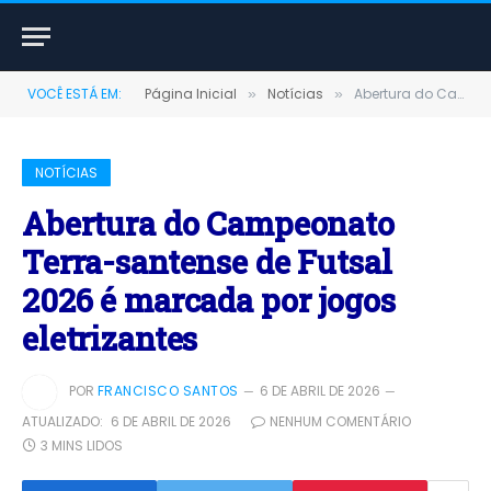
VOCÊ ESTÁ EM:
Página Inicial
Notícias
Abertura do Campeonato Terra-santense de Futsal 2026 é marcada por jogos eletrizantes
»
»
NOTÍCIAS
Abertura do Campeonato
Terra-santense de Futsal
2026 é marcada por jogos
eletrizantes
POR
FRANCISCO SANTOS
6 DE ABRIL DE 2026
ATUALIZADO:
6 DE ABRIL DE 2026
NENHUM COMENTÁRIO
3 MINS LIDOS