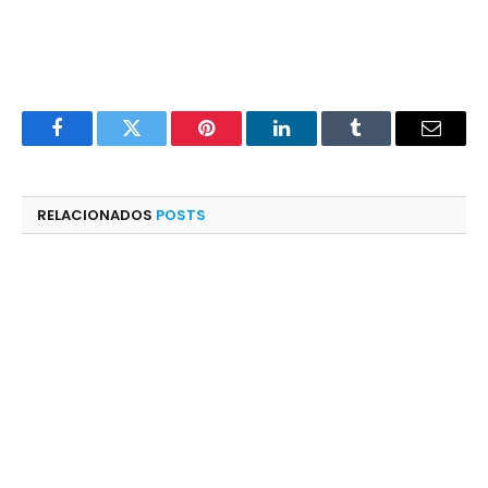
Facebook
Twitter
Pinterest
LinkedIn
Tumblr
E-
mail
RELACIONADOS
POSTS