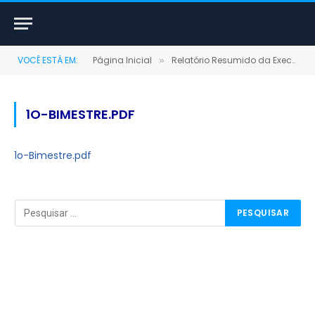
VOCÊ ESTÁ EM:
Página Inicial
Relatório Resumido da Execução Orçamentária (RREO)
»
1O-BIMESTRE.PDF
1o-Bimestre.pdf