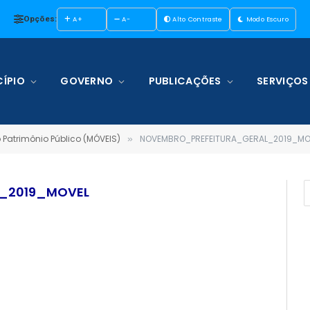
Opções:
A+
A-
Alto Contraste
Modo Escuro
ÍPIO
GOVERNO
PUBLICAÇÕES
SERVIÇOS
Patrimônio Público (MÓVEIS)
NOVEMBRO_PREFEITURA_GERAL_2019_MO
»
_2019_MOVEL