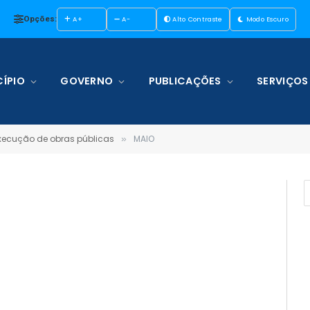
Opções:
A+
A-
Alto Contraste
Modo Escuro
ÍPIO
GOVERNO
PUBLICAÇÕES
SERVIÇOS
execução de obras públicas
MAIO
»