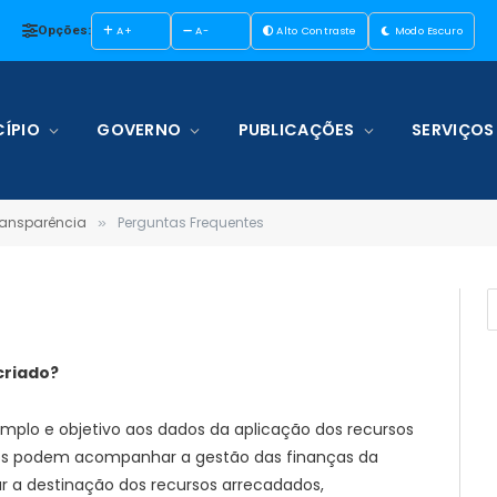
Opções:
A+
A-
Alto Contraste
Modo Escuro
ÍPIO
GOVERNO
PUBLICAÇÕES
SERVIÇOS
Transparência
Perguntas Frequentes
»
 criado?
amplo e objetivo aos dados da aplicação dos recursos
dãos podem acompanhar a gestão das finanças da
r a destinação dos recursos arrecadados,