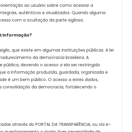
orientação ao usuário sobre como acessar a
 integrais, autênticos e atualizados. Quando alguma
cesso com a ocultação da parte sigilosa.
 à Informação?
igilo, que existe em algumas instituições públicas. A lei
durecimento da democracia brasileira. A
pública, devendo o acesso a ela ser restringido
 que a informação produzida, guardada, organizada e
de é um bem público. O acesso a estes dados,
 consolidação da democracia, fortalecendo o
lizadas através do PORTAL DA TRANSPARÊNCIA, ou via e-
 ao questionamento o órgão tiver necessidade de