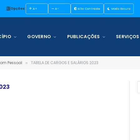
Opções:
A+
A-
Alto Contraste
Modo Escuro
ÍPIO
GOVERNO
PUBLICAÇÕES
SERVIÇOS
om Pessoal
TABELA DE CARGOS E SALÁRIOS 2023
»
2023