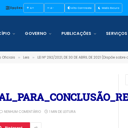
Opções:
A+
A-
Alto Contraste
Modo Escuro
ÍPIO
GOVERNO
PUBLICAÇÕES
SERVIÇOS
 Oficiais
Leis
LEI Nº 292/2021, DE 30 DE ABRIL DE 2021 (Dispõe sobre a ab
»
»
IAL_PARA_CONCLUSÃO_R
NENHUM COMENTÁRIO
1 MIN DE LEITURA
Pinterest