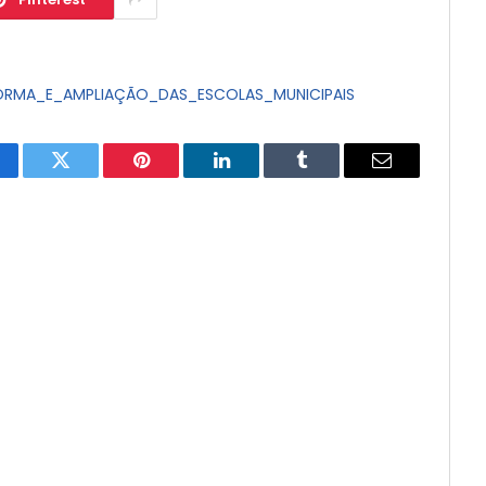
ORMA_E_AMPLIAÇÃO_DAS_ESCOLAS_MUNICIPAIS
cebook
Twitter
Pinterest
LinkedIn
Tumblr
E-
mail