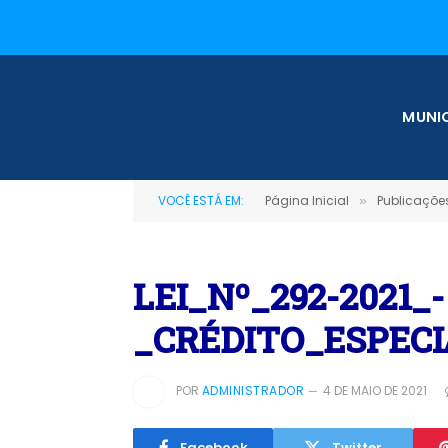
MUNIC
VOCÊ ESTÁ EM:
Página Inicial
Publicações
»
LEI_Nº_292-2021_-
_CRÉDITO_ESPEC
POR
ADMINISTRADOR
4 DE MAIO DE 2021
Facebook
Twitter